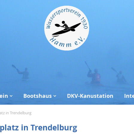
ein
Bootshaus
DKV-Kanustation
Int
tz in Trendelburg
latz in Trendelburg