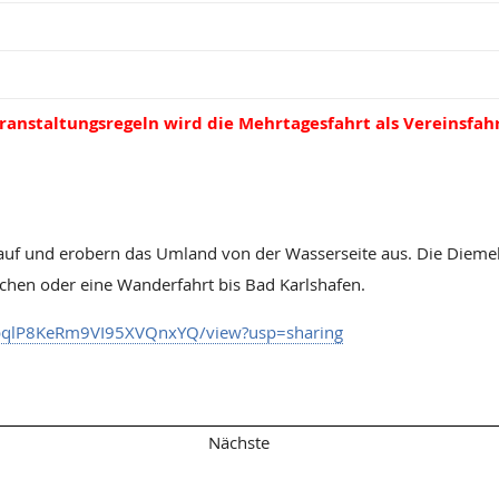
anstaltungsregeln wird die Mehrtagesfahrt als Vereinsfah
 auf und erobern das Umland von der Wasserseite aus. Die Dieme
achen oder eine Wanderfahrt bis Bad Karlshafen.
pkbqlP8KeRm9VI95XVQnxYQ/view?usp=sharing
Übersicht
Nächste