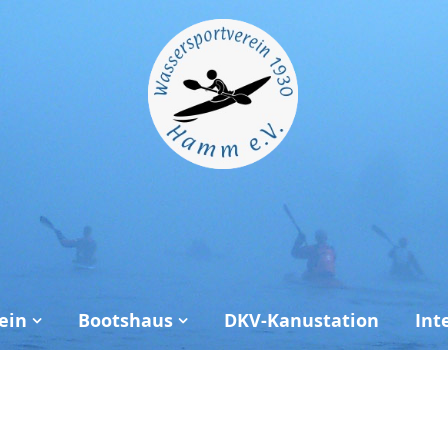
ein
Bootshaus
DKV-Kanustation
Int