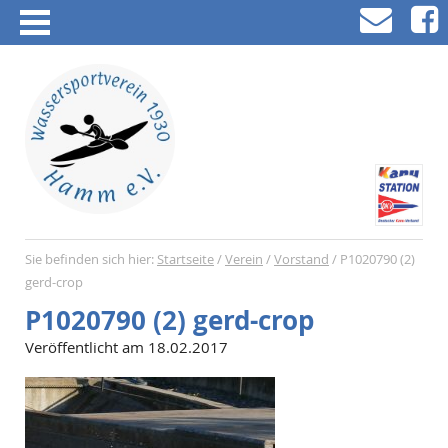
Sie befinden sich hier:
Startseite
/
Verein
/
Vorstand
/
P1020790 (2)
gerd-crop
P1020790 (2) gerd-crop
Veröffentlicht am 18.02.2017