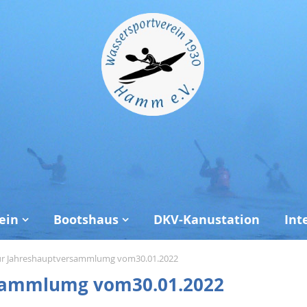
ein
Bootshaus
DKV-Kanustation
Int
zur Jahreshauptversammlumg vom30.01.2022
rsammlumg vom30.01.2022