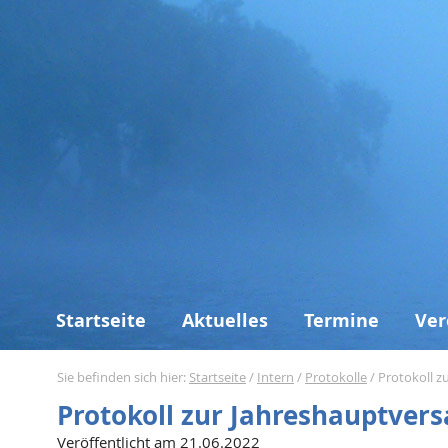
Startseite
Aktuelles
Termine
Ver
Sie befinden sich hier:
Startseite
/
Intern
/
Protokolle
/
Protokoll 
Protokoll zur Jahreshauptve
Veröffentlicht am 21.06.2022