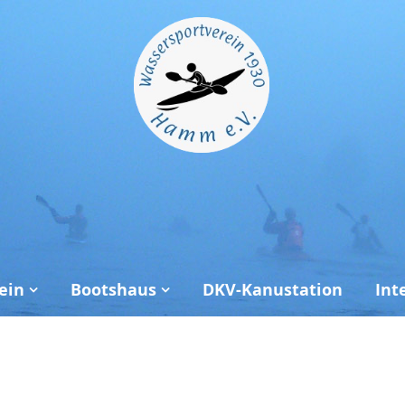
ein
Bootshaus
DKV-Kanustation
Int